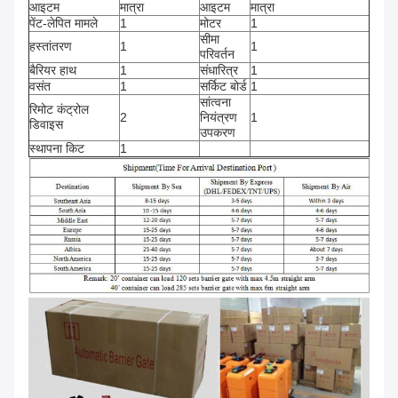
आइटम
मात्रा
आइटम
मात्रा
पेंट-लेपित मामले
1
मोटर
1
सीमा
हस्तांतरण
1
1
परिवर्तन
बैरियर हाथ
1
संधारित्र
1
वसंत
1
सर्किट बोर्ड
1
सांत्वना
रिमोट कंट्रोल
2
नियंत्रण
1
डिवाइस
उपकरण
स्थापना किट
1