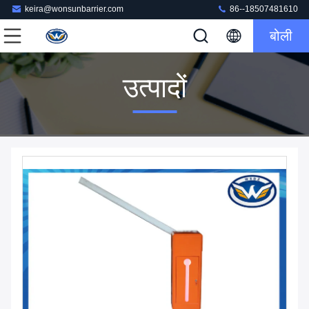
keira@wonsunbarrier.com
86--18507481610
बोली
उत्पादों