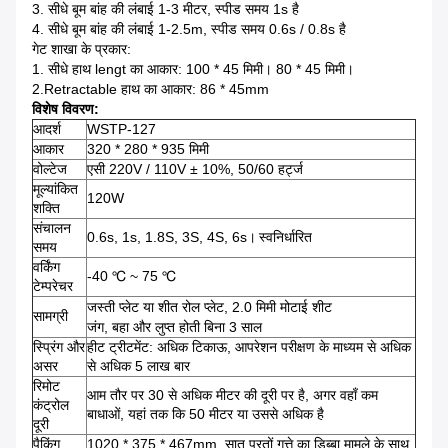
3. सीधे बूम बांह की लंबाई 1-3 मीटर, स्पीड समय 1s है
4. सीधे बूम बांह की लंबाई 1-2.5m, स्पीड समय 0.6s / 0.8s है
गेट शाखा के प्रकार:
1. सीधे हाथ lengt का आकार: 100 * 45 मिमी।
80 * 45 मिमी।
2.Retractable हाथ का आकार: 86 * 45mm
विशेष विवरण:
आदर्श
WSTP-127
आकार
320 * 280 * 935 मिमी
वोल्टेज
एसी 220V / 110V ± 10%, 50/60 हर्ट्ज
मूल्यांकित
120W
शक्ति
संचालन
0.6s, 1s, 1.8S, 3S, 4S, 6s।
स्वनिर्धारित
समय
वर्किंग
-40 ℃ ~ 75 ℃
टेम्परेचर
जस्ती प्लेट या शीत रोल प्लेट, 2.0 मिमी मोटाई शीट
सामग्री
जंग, बहा और लुप्त होती बिना 3 साल
स्प्रिंग और
हीट ट्रीटमेंट: अधिक टिकाऊ, आपरेशन परीक्षण के माध्यम से अधिक
असर
से अधिक 5 लाख बार
रिमोट
आम तौर पर 30 से अधिक मीटर की दूरी पर है, अगर वहाँ कम
कंट्रोल
बाधाओं, यहां तक कि 50 मीटर या उससे अधिक है
दूरी
पैकिंग
1020 * 375 * 467mm, सात परतों गत्ते का डिब्बा मामले के साथ