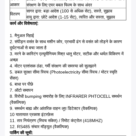
आकार
संरक्षण के लिए एयर बबल फिल्म के साथ अंदर
सागर द्वारा: बड़ा आदेश (100 से अधिक सेट), सस्ते, सुझाव
वितरण
वायु द्वारा: छोटे आदेश (1-15 सेट), त्वरित और सस्ता, सुझाव
कार्य और विशेषताएं:
1. मैनुअल रिहाई
2. संपीड़न वसंत के साथ मशीन कोर, प्रभावी ढंग से वसंत को तोड़ने के कारण
दुर्घटनाओं से बचा जाता है
3. मरने के कास्टिंग एल्यूमीनियम मिश्र धातु मोटर, सटीक और थर्मल विकिरण में
अच्छा
4. मोटर प्रशंसक ठंडा, गर्मी संरक्षण की समस्या को सुलझाने
5. डबल सुरक्षा सीमा स्विच (Photoelectricity सीमा स्विच / मोटर स्मृति
सेंसर)
6. बाधा पर पीछे
7. ऑटो समापन
8. विरोधी bumping समारोह के लिए INFRARER PHTOCELL समर्थन
(वैकल्पिक)
9. समर्थन बाह्य और आंतरिक वाहन लूप डिटेक्टर (वैकल्पिक)
10 यातायात प्रकाश इंटरफ़ेस
11. तार नियंत्रण (स्विच संकेत) / रिमोट कंट्रोल (418MHZ)
12. RS485 संचार मॉड्यूल (वैकल्पिक)
पार्किंग की सूची: