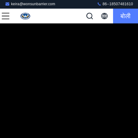
keira@wonsunbarrier.com
86--18507481610
बोली