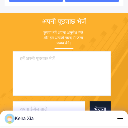
अपनी पूछताछ भेजें
कृपया हमें अपना अनुरोध भेजें 
और हम आपको जल्द से जल्द 
जवाब देंगे।
भेजना
Keira Xia