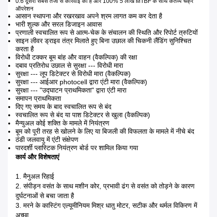
0.6 दूसरी सबसे तेजी से
कार्रवाई की है और 100% 5 लाख MTBF के साथ कर्तव्य चक्र
ऑपरेशन
आसान स्थापना और रखरखाव अपने श्रम लागत कम कर देता है
भारी शुल्क और सरल डिजाइन आवास
प्रणाली स्वचालित रूप से आत्म-चेक के संचालन की स्थिति और रिपोर्ट त्रुटियों
साइन लीवर ड्राइव तंत्र मिलाते हुए बिना उछाल की चिकनी लैंडिंग सुनिश्चित
करता है
विरोधी टक्कर बूम बांह और वाहन (वैकल्पिक) की रक्षा
दबाव प्रतिरोध उछाल से सुरक्षा --- विरोधी मारा
सुरक्षा --- लूप डिटेक्टर से विरोधी मारा (वैकल्पिक)
सुरक्षा --- आईआर photocell द्वारा एंटी मारा (वैकल्पिक)
सुरक्षा --- "उद्घाटन प्राथमिकता" द्वारा एंटी मारा
समापन प्राथमिकता
दिए गए समय के बाद स्वचालित रूप से बंद
स्वचालित रूप से बंद या पाश डिटेक्टर से खुला (वैकल्पिक)
मैन्युअल कोई शक्ति के मामले में नियंत्रण
बूम को पूरी तरह से खोलने के लिए या बिजली की विफलता के मामले में नीचे बंद
ठंडी जलवायु में एंटी संक्षेपण
पारदर्शी प्लास्टिक नियंत्रण बोर्ड पर शामिल किया गया
कार्य और विशेषताएं
1. मैनुअल रिहाई
2. संपीड़न वसंत के साथ मशीन कोर, प्रभावी ढंग से वसंत को तोड़ने के कारण
दुर्घटनाओं से बचा जाता है
3. मरने के कास्टिंग एल्यूमीनियम मिश्र धातु मोटर, सटीक और थर्मल विकिरण में
अच्छा