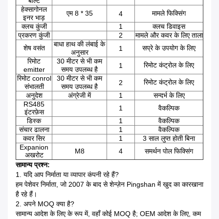
बोल्ट
हेक्सागोनल
एम 8 * 35
मामले फिक्सिंग
4
इनर भाड़
क्लच कुंजी
1
क्लच डिवाइस
प्रकरण कुंजी
2
मामले और कवर के लिए ताला
बाधा हाथ की लंबाई के
शेष वसंत
सप्रे के उपयोग के लिए
1
अनुसार
रिमोट
30 मीटर से भी कम
रिमोट कंट्रोल के लिए
1
emitter
समय उपलब्ध है
रिमोट conrol
30 मीटर से भी कम
रिमोट कंट्रोल के लिए
2
संभालती
समय उपलब्ध है
अनुदेश
अंग्रेजी में
1
सन्दर्भ के लिए
RS485
1
वैकल्पिक
इंटरफ़ेस
डिस्क
1
वैकल्पिक
संचार ढालना
1
वैकल्पिक
कवर सिर
1
3 साल लुप्त होती बिना
Expanion
M8
4
समर्थन पोल फिक्सिंग
अखरोट
सामान्य प्रश्न:
1. यदि आप निर्माता या व्यापार कंपनी रहे हैं?
हम पेशेवर निर्माता, जो 2007 के बाद से शेन्ज़ेन Pingshan में खुद का कारखाना
है रहे हैं।
2. अपने MOQ क्या है?
सामान्य आदेश के लिए के रूप में, वहाँ कोई MOQ है;
OEM आदेश के लिए, कम