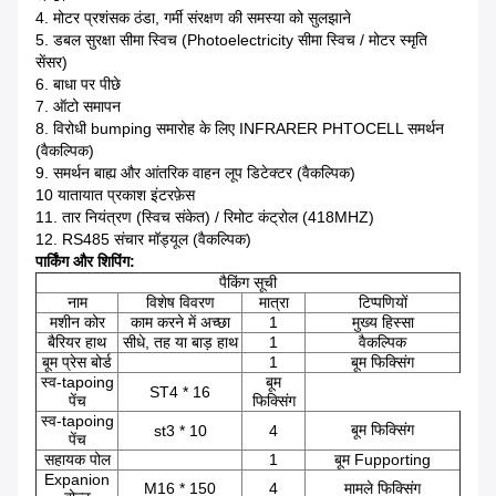
4. मोटर प्रशंसक ठंडा, गर्मी संरक्षण की समस्या को सुलझाने
5. डबल सुरक्षा सीमा स्विच (Photoelectricity सीमा स्विच / मोटर स्मृति
सेंसर)
6. बाधा पर पीछे
7. ऑटो समापन
8. विरोधी bumping समारोह के लिए INFRARER PHTOCELL समर्थन
(वैकल्पिक)
9. समर्थन बाह्य और आंतरिक वाहन लूप डिटेक्टर (वैकल्पिक)
10 यातायात प्रकाश इंटरफ़ेस
11. तार नियंत्रण (स्विच संकेत) / रिमोट कंट्रोल (418MHZ)
12. RS485 संचार मॉड्यूल (वैकल्पिक)
पार्किंग और शिपिंग:
पैकिंग सूची
नाम
विशेष विवरण
मात्रा
टिप्पणियों
मशीन कोर
काम करने में अच्छा
1
मुख्य हिस्सा
बैरियर हाथ
सीधे, तह या बाड़ हाथ
1
वैकल्पिक
बूम प्रेस बोर्ड
1
बूम फिक्सिंग
स्व-tapoing
बूम
ST4 * 16
पेंच
फिक्सिंग
स्व-tapoing
बूम फिक्सिंग
st3 * 10
4
पेंच
सहायक पोल
1
बूम Fupporting
Expanion
M16 * 150
4
मामले फिक्सिंग