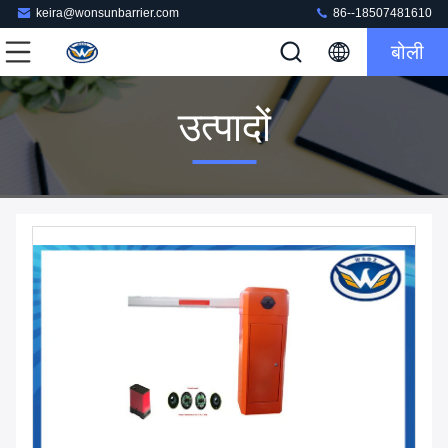
keira@wonsunbarrier.com
86--18507481610
बोली
उत्पादों