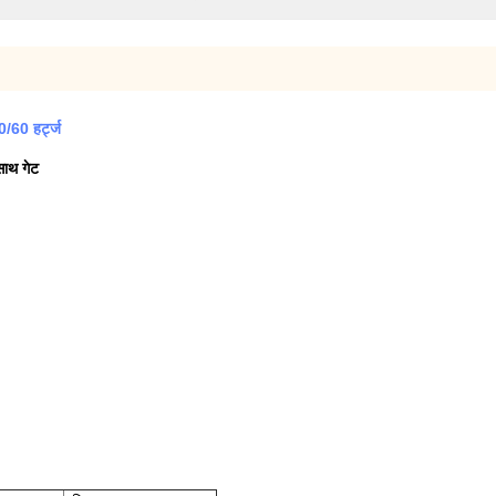
/60 हर्ट्ज
साथ गेट