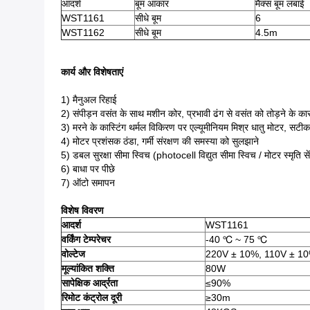
आदर्श
बूम आकार
मैक्स बूम लंबाई
WST1161
सीधे बूम
6
WST1162
सीधे बूम
4.5m
कार्य और विशेषताएं
1) मैनुअल रिहाई
2) संपीड़न वसंत के साथ मशीन कोर, प्रभावी ढंग से वसंत को तोड़ने के कार
3) मरने के कास्टिंग थर्मल विकिरण पर एल्यूमीनियम मिश्र धातु मोटर, सट
4) मोटर प्रशंसक ठंडा, गर्मी संरक्षण की समस्या को सुलझाने
5) डबल सुरक्षा सीमा स्विच (photocell विद्युत सीमा स्विच / मोटर स्मृति से
6) बाधा पर पीछे
7) ऑटो समापन
विशेष विवरण
आदर्श
WST1161
वर्किंग टेम्परेचर
-40 ℃ ~ 75 ℃
वोल्टेज
220V ± 10%, 110V ± 10%,
मूल्यांकित शक्ति
80W
सापेक्षिक आर्द्रता
≤90%
रिमोट कंट्रोल दूरी
≥30m