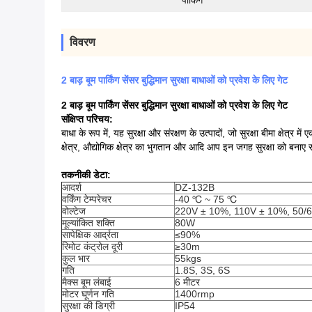
पार्किंग
विवरण
2 बाड़ बूम पार्किंग सेंसर बुद्धिमान सुरक्षा बाधाओं को प्रवेश के लिए गेट
2 बाड़ बूम पार्किंग सेंसर बुद्धिमान सुरक्षा बाधाओं को प्रवेश के लिए गेट
संक्षिप्त परिचय:
बाधा के रूप में, यह सुरक्षा और संरक्षण के उत्पादों, जो सुरक्षा बीमा क्षेत्र 
क्षेत्र, औद्योगिक क्षेत्र का भुगतान और आदि आप इन जगह सुरक्षा को बनाए
तकनीकी डेटा:
आदर्श
DZ-132B
वर्किंग टेम्परेचर
-40 ℃ ~ 75 ℃
वोल्टेज
220V ± 10%, 110V ± 10%, 50/60 
मूल्यांकित शक्ति
80W
सापेक्षिक आर्द्रता
≤90%
रिमोट कंट्रोल दूरी
≥30m
कुल भार
55kgs
गति
1.8S, 3S, 6S
मैक्स बूम लंबाई
6 मीटर
मोटर घूर्णन गति
1400rmp
सुरक्षा की डिग्री
IP54