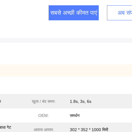
सबसे अच्छी कीमत पाएं
अब संपर
क
खुला / बंद समय:
1.8s, 3s, 6s
OEM:
समर्थन
 बाधा गेट
आवास आयाम:
302 * 352 * 1000 मिमी