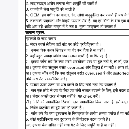
2. लाइफटाइम आरोप लगाया सेवा आपूर्ति की जाती है
3. तकनीकी सेवा आपूर्ति की जाती है
4. OEM: हम मशीन का मामला, रंग, लोगो अनुकूलित कर सकते हैं आप के
5. तकनीकी सहायता और बिक्री उपरांत सेवा है, यह हम दोनों के बीच एक द
यदि आप बड़े आदेश मात्रा में है जब 6. मूल्य परक्राम्य हो सकता है।
सामान्य प्रश्न:
ग्राहकों के साथ संचार
1. मोटर वर्क्स लेकिन वहाँ बांह पर कोई प्रतिक्रिया है।
ए। कृपया चेक क्लच डिवाइस या बंद कर दिया है या नहीं।
2. वहाँ बहुत ज्यादा जीवंत जब उछाल बढ़ती है या गिर रहा है।
ए। कृपया जाँच करें कि क्या सदमे अवशोषण रबर या टूट नहीं है, तो हाँ, ए
ख। कृपया चेक संतुलन वसंत overused और विकृत है या नहीं। अगर हां,
ख। कृपया जाँच करें कि क्या संतुलन वसंत overused है और distorted.I
नीचे अखरोट समायोजित करें।
3. उछाल ऊपर उठना या अंत करने के लिए नीचे नहीं गिर सकता है।
ए। जब एक छोटे से एक के लिए एक लंबी उछाल बदलने के लिए, इसे बदल ड
ख। सेंसर अच्छी तरह से प्लग नहीं है, यह chek करें।
सी। "गति को समायोजित स्विच" गलत समायोजित किया जाता है, इसे बदल 
4. रिमोट कंट्रोल की दूरी कम हो जाती है।
ए। जाँच करें कि क्या दूरदराज के नियंत्रक के आरोप क्षमता पर्याप्त है या नह
5. कोई प्रतिक्रिया जब दूरदराज के नियंत्रक बटन दबाने है।
एक, कृपया चेक शक्ति नहीं बाधा गेट के लिए आपूर्ति या है या नहीं।