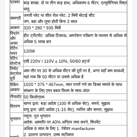
प्रकार
बाड़ शाखा: दो या तीन बाड़ हाथ, अधिकतम 6 मीटर, एल्यूमीनियम मिश्र
धातु
जस्ती प्लेट या शीत रोल प्लेट, 2 मिमी मोटाई शीट
सामग्री
जंग, बहा और लुप्त होती बिना 3 साल
आकार
320 * 280 * 935 मिमी
स्प्रिंग
हीट ट्रीटमेंट: अधिक टिकाऊ, आपरेशन परीक्षण के माध्यम से अधिक से
और
अधिक 5 लाख बार
असर
रेटिंग
120W
पावर
रेटिंग
एसी 220V / 110V ± 10%, 50/60 हर्ट्ज
वोल्टेज
रिमोट
आम तौर पर 30 से अधिक मीटर की दूरी पर है, अगर वहाँ कम बाधाओं,
कंट्रोल
यहां तक कि 50 मीटर या उससे अधिक है
दूरी
1020 * 375 * 467mm, सात परतों गत्ते का डिब्बा मामले के साथ
पैकिंग
आकार
संरक्षण के लिए एयर बबल फिल्म के साथ अंदर
गीगावॉट
50 किलोग्राम
सागर द्वारा: बड़ा आदेश (100 से अधिक सेट), सस्ते, सुझाव
वितरण
वायु द्वारा: छोटे आदेश (1-15 सेट), त्वरित और सस्ता, सुझाव
नमूना: पूरा भुगतान
भुगतान
आदेश: आमतौर पर 40% अग्रिम जमा करने, शिपमेंट
अधिक 8 साल के लिए 1. पेशेवर manfacturer
2. ढालना उत्पादन, उच्च सटीकता