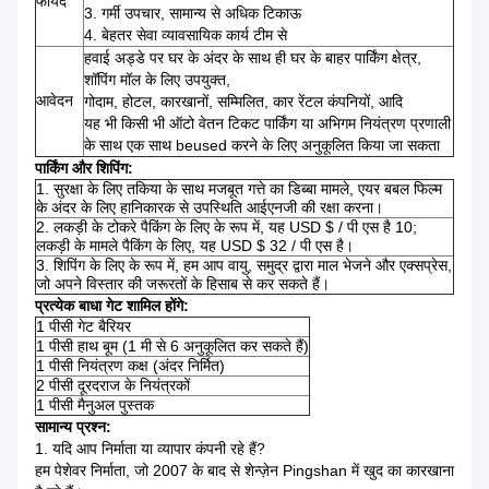
फायदे
3. गर्मी उपचार, सामान्य से अधिक टिकाऊ
4. बेहतर सेवा व्यावसायिक कार्य टीम से
हवाई अड्डे पर घर के अंदर के साथ ही घर के बाहर पार्किंग क्षेत्र,
शॉपिंग मॉल के लिए उपयुक्त,
आवेदन
गोदाम, होटल, कारखानों, सम्मिलित, कार रेंटल कंपनियों, आदि
यह
भी किसी भी ऑटो वेतन टिकट पार्किंग
या अभिगम नियंत्रण प्रणाली
के
साथ एक साथ beused करने के लिए अनुकूलित किया जा
सकता
पार्किंग और शिपिंग:
1. सुरक्षा के लिए तकिया के साथ मजबूत गत्ते का डिब्बा मामले, एयर बबल फिल्म
के अंदर के लिए हानिकारक से उपस्थिति आईएनजी की रक्षा करना।
2. लकड़ी के टोकरे पैकिंग के लिए के रूप में, यह USD $ / पी एस है 10;
लकड़ी के मामले पैकिंग के लिए, यह USD $ 32 / पी एस है।
3. शिपिंग के लिए के रूप में, हम आप वायु, समुद्र द्वारा माल भेजने और एक्सप्रेस,
जो अपने विस्तार की जरूरतों के हिसाब से कर सकते हैं।
प्रत्येक बाधा गेट शामिल होंगे:
1 पीसी गेट बैरियर
1 पीसी हाथ बूम (1 मी से 6 अनुकूलित कर सकते हैं)
1 पीसी नियंत्रण कक्ष (अंदर निर्मित)
2 पीसी दूरदराज के नियंत्रकों
1 पीसी मैनुअल पुस्तक
सामान्य प्रश्न:
1. यदि आप निर्माता या व्यापार कंपनी रहे हैं?
हम पेशेवर निर्माता, जो 2007 के बाद से शेन्ज़ेन Pingshan में खुद का कारखाना