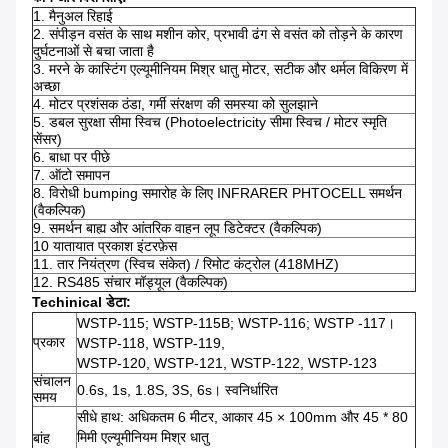
1. मैनुअल रिहाई
2. संपीड़न वसंत के साथ मशीन कोर, प्रभावी ढंग से वसंत को तोड़ने के कारण
दुर्घटनाओं से बचा जाता है
3. मरने के कास्टिंग एल्यूमीनियम मिश्र धातु मोटर, सटीक और थर्मल विकिरण में
अच्छा
4. मोटर प्रशंसक ठंडा, गर्मी संरक्षण की समस्या को सुलझाने
5. डबल सुरक्षा सीमा स्विच (Photoelectricity सीमा स्विच / मोटर स्मृति
सेंसर)
6. बाधा पर पीछे
7. ऑटो समापन
8. विरोधी bumping समारोह के लिए INFRARER PHTOCELL समर्थन
(वैकल्पिक)
9. समर्थन बाह्य और आंतरिक वाहन लूप डिटेक्टर (वैकल्पिक)
10 यातायात प्रकाश इंटरफ़ेस
11. तार नियंत्रण (स्विच संकेत) / रिमोट कंट्रोल (418MHZ)
12. RS485 संचार मॉड्यूल (वैकल्पिक)
Techinical डेटा:
WSTP-115; WSTP-115B; WSTP-116;
WSTP -117।
प्रकार
WSTP-118, WSTP-119,
WSTP-120, WSTP-121, WSTP-122, WSTP-123
संचालन
0.6s, 1s, 1.8S, 3S, 6s।
स्वनिर्धारित
समय
सीधे हाथ: अधिकतम 6 मीटर, आकार 45 × 100mm और 45 * 80
मिमी एल्यूमीनियम मिश्र धातु
बांह