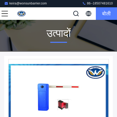
keira@wonsunbarrier.com
86--18507481610
बोली
उत्पादों