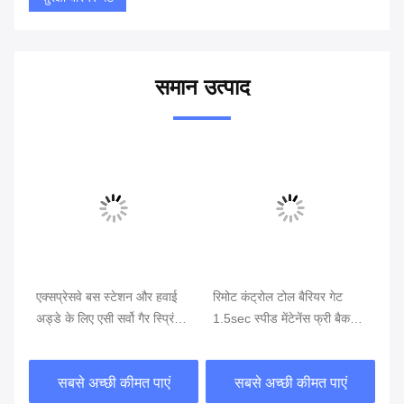
समान उत्पाद
ेज
एक्सप्रेसवे बस स्टेशन और हवाई
रिमोट कंट्रोल टोल बैरियर गेट
हैव
और
अड्डे के लिए एसी सर्वो गैर स्प्रिंग
1.5sec स्पीड मेंटेनेंस फ्री बैकअप
तह 
बैरियर गेट 0.2 सेकंड-3 सेकंड
बैटरियों
स्पीड राउंड डिजाइन
सबसे अच्छी कीमत पाएं
सबसे अच्छी कीमत पाएं