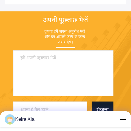
अपनी पूछताछ भेजें
कृपया हमें अपना अनुरोध भेजें 
और हम आपको जल्द से जल्द 
जवाब देंगे।
भेजना
Keira Xia