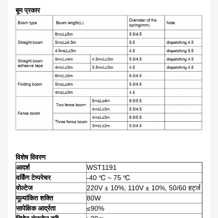
बूम प्रकार
विशेष विवरण
आदर्श
WST1191
वर्किंग टेम्परेचर
-40 ℃ ~ 75 ℃
वोल्टेज
220V ± 10%, 110V ± 10%, 50/60 हर्ट्ज
मूल्यांकित शक्ति
80W
सापेक्षिक आर्द्रता
≤90%