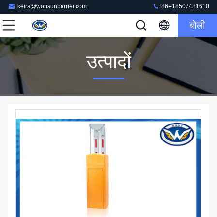
keira@wonsunbarrier.com
86--18507481610
बोली
उत्पादों