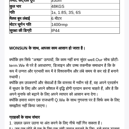
रिमोट कंट्रोल दूरी
≥30m
कुल भार
48KGS
गति
1s, 1.8S, 3S, 6S
मैक्स बूम लंबाई
6 मीटर
मोटर घूर्णन गति
1400rmp
सुरक्षा की डिग्री
IP44
WONSUN के साथ, आपका काम आसान हो जाता है।
क्योंकि हम सिर्फ "अच्छा" उत्पादों, कि काम नहीं बना सुंदर well.Our सोच छोटी-
term.We से परे है अवधारणा, डिजाइन और उच्च तकनीक समाधान है कि के
रूप में उन्नत और प्रभावी रूप में वे विश्वसनीय और लंबे समय से कर रहे हैं बनाने
स्थायी।
क्योंकि हम उपकरणों और सेवाओं है कि वास्तव में नवीन रहे हैं, वह अपने प्रदर्शन
में सुधार के लिए और अपने कौशल में वृद्धि होगी प्रदान करना चाहते हैं, और है कि
अपने मुनाफे को बढ़ाने के लिए अपने व्यापार को आसान बना देगा।
क्योंकि हमारा ध्यान एक राजधानी Q.We के साथ गुणवत्ता पर है सिर्फ कम के लिए
समझौता नहीं किया जाएगा।
ग्राहकों के साथ संचार
1. उछाल ऊपर उठना या अंत करने के लिए नीचे नहीं गिर सकता है।
ए। जब एक छोटे से एक के लिए एक लंबी उछाल बदलने के लिए, इसे बदल डालना