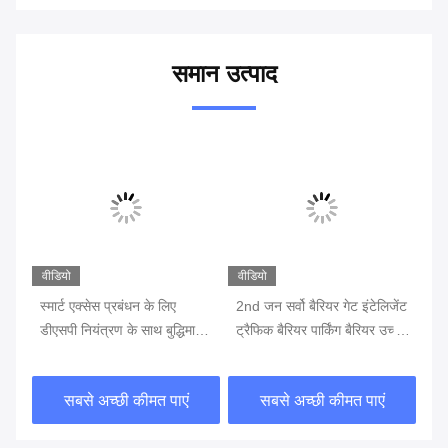
समान उत्पाद
वीडियो
वीडियो
स्मार्ट एक्सेस प्रबंधन के लिए
2nd जन सर्वो बैरियर गेट इंटेलिजेंट
पार
डीएसपी नियंत्रण के साथ बुद्धिमान
ट्रैफिक बैरियर पार्किंग बैरियर उच्च-
लि
ब्रशलेस बैरियर गेट
दक्षता यातायात नियंत्रण के लिए
एकी
सबसे अच्छी कीमत पाएं
सबसे अच्छी कीमत पाएं