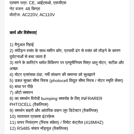
प्रमाण पत्र: CE, आईएसओ, एसजीएस
नेट वजन: 48 किग्रा
वोल्टेज: AC220V, AC110V
कार्य और विशेषताएं
1) मैनुअल रिहाई
2) संपीड़न वसंत के साथ मशीन कोर, प्रभावी ढंग से वसंत को तोड़ने के कारण
दुर्घटनाओं से बचा जाता है
3) मरने के कास्टिंग थर्मल विकिरण पर एल्यूमीनियम मिश्र धातु मोटर, सटीक और
अच्छा
4) मोटर प्रशंसक ठंडा, गर्मी संरक्षण की समस्या को सुलझाने
5) डबल सुरक्षा सीमा स्विच (photocell विद्युत सीमा स्विच / मोटर स्मृति सेंसर)
6) बाधा पर पीछे
7) ऑटो समापन
8) का समर्थन विरोधी bumping समारोह के लिए INFRARER
PHTOCELL (वैकल्पिक)
9) समर्थन बाहरी और आंतरिक वाहन लूप डिटेक्टर (वैकल्पिक)
10) यातायात प्रकाश इंटरफ़ेस
11) वायर नियंत्रण (स्विच संकेत) / रिमोट कंट्रोल (418MHZ)
12) RS485 संचार मॉड्यूल (वैकल्पिक)