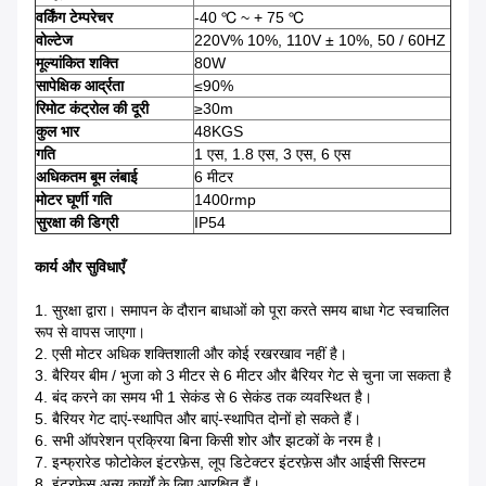
वर्किंग टेम्परेचर
-40 ℃ ~ + 75 ℃
वोल्टेज
220V% 10%, 110V ± 10%, 50 / 60HZ
मूल्यांकित शक्ति
80W
सापेक्षिक आर्द्रता
≤90%
रिमोट कंट्रोल की दूरी
≥30m
कुल भार
48KGS
गति
1 एस, 1.8 एस, 3 एस, 6 एस
अधिकतम बूम लंबाई
6 मीटर
मोटर घूर्णी गति
1400rmp
सुरक्षा की डिग्री
IP54
कार्य और
सुविधाएँ
1. सुरक्षा द्वारा।
समापन के दौरान बाधाओं को पूरा करते समय बाधा गेट स्वचालित
रूप से वापस जाएगा।
2. एसी मोटर अधिक शक्तिशाली और कोई रखरखाव नहीं है।
3. बैरियर बीम / भुजा को 3 मीटर से 6 मीटर और बैरियर गेट से चुना जा सकता है
4. बंद करने का समय भी 1 सेकंड से 6 सेकंड तक व्यवस्थित है।
5. बैरियर गेट दाएं-स्थापित और बाएं-स्थापित दोनों हो सकते हैं।
6. सभी ऑपरेशन प्रक्रिया बिना किसी शोर और झटकों के नरम है।
7. इन्फ्रारेड फोटोकेल इंटरफ़ेस, लूप डिटेक्टर इंटरफ़ेस और आईसी सिस्टम
8. इंटरफ़ेस अन्य कार्यों के लिए आरक्षित हैं।