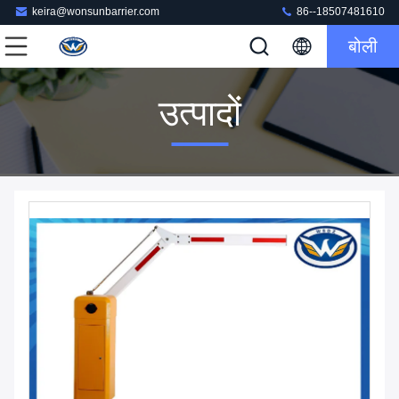
keira@wonsunbarrier.com
86--18507481610
बोली
उत्पादों