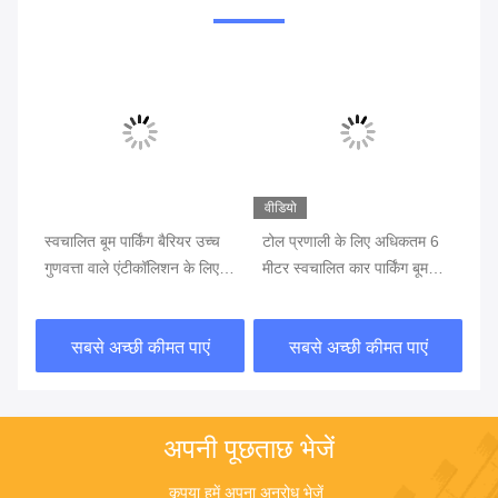
वीडियो
वीड
स्वचालित बूम पार्किंग बैरियर उच्च
टोल प्रणाली के लिए अधिकतम 6
24
सी
गुणवत्ता वाले एंटीकॉलिशन के लिए 6
मीटर स्वचालित कार पार्किंग बूम
बै
एम स्ट्रेट टेलीस्कोपिक आर्म
बैरियर गेट स्विंग
के 
कि
सबसे अच्छी कीमत पाएं
सबसे अच्छी कीमत पाएं
अपनी पूछताछ भेजें
कृपया हमें अपना अनुरोध भेजें 