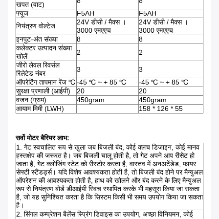
8
8
खपत (वाट)
फ्यूज
F5AH
F5AH
24V डीसी / मैक्स ।
24V डीसी / मैक्स ।
नियंत्रण वोल्टेज
3000 एमएएच
3000 एमएएच
इनपुट-अंत संख्या
8
8
कलेक्टर उत्पादन संख्या
2
2
खोलें
जीरो लेवल रिवर्सल
3
3
रिलेटेड नंबर
ऑपरेटिंग तापमान रेंज ℃
-45 ℃ ~ + 85 ℃
-45 ℃ ~ + 85 ℃
सुरक्षा प्रणाली (आईपी)
20
20
वजन (ग्राम)
450gram
450gram
आयाम मिमी (LWH)
158 * 126 * 55
सर्वो मोटर बैरियर लाभ:
1. गेट स्वचालित रूप से खुला जब बिजली बंद, कोई क्लच डिजाइन, कोई मानव
हस्तक्षेप की जरूरत है। जब बिजली चालू होती है, तो गेट अपने आप रीसेट हो
जाता है, गेट क्लोजिंग स्टेट को रीस्टोर करता है, वास्तव में अनअटेंडेड, फायर
सेफ्टी स्टैंडर्ड्स। यदि विशेष आवश्यकता होती है, तो बिजली बंद होने पर मैन्युअल
ऑपरेशन की आवश्यकता होती है, हाथ को खोलने और बंद करने के लिए मैन्युअल
रूप से नियंत्रण बोर्ड डीआईपी स्विच स्थापित करके भी महसूस किया जा सकता
है, जो यह सुनिश्चित करता है कि सिस्टम किसी भी समय उपयोग किया जा सकता
है।
2. सिंगल कम्प्रेशन बैलेंस स्प्रिंग डिवाइस का उपयोग, अच्छा विनियमन, कोई