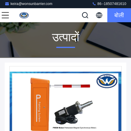
keira@wonsunbarrier.com
86--18507481610
बोली
उत्पादों