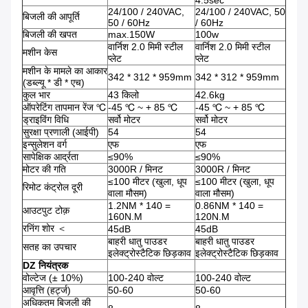
4.5sec
24/100 / 240VAC,
24/100 / 240VAC, 50
बिजली की आपूर्ति
50 / 60Hz
/ 60Hz
बिजली की खपत
max.150W
100w
वार्निश 2.0 मिमी स्टील
वार्निश 2.0 मिमी स्टील
मशीन केस
प्लेट
प्लेट
मशीन के मामले का आकार
342 * 312 * 959mm
342 * 312 * 959mm
(डब्ल्यू * डी * एच)
कुल भार
43 किलो
42.6kg
ऑपरेटिंग तापमान रेंज ℃
-45 ℃ ~ + 85 ℃
-45 ℃ ~ + 85 ℃
ड्राइविंग विधि
सर्वो मोटर
सर्वो मोटर
सुरक्षा प्रणाली (आईपी)
54
54
इन्सुलेशन वर्ग
एफ
एफ
सापेक्षिक आर्द्रता
≤90%
≤90%
मोटर की गति
3000R / मिनट
3000R / मिनट
≤100 मीटर (खुला, धूप
≤100 मीटर (खुला, धूप
रिमोट कंट्रोल दूरी
वाला मौसम)
वाला मौसम)
1.2NM * 140 =
0.86NM * 140 =
आउटपुट टोक़
160N.M
120N.M
रनिंग शोर ＜
45dB
45dB
बाहरी धातु पाउडर
बाहरी धातु पाउडर
सतह का उपचार
इलेक्ट्रोस्टैटिक छिड़काव
इलेक्ट्रोस्टैटिक छिड़काव
DZ नियंत्रक
वोल्टेज (± 10%)
100-240 वोल्ट
100-240 वोल्ट
आवृत्ति (हर्ट्ज)
50-60
50-60
अधिकतम बिजली की