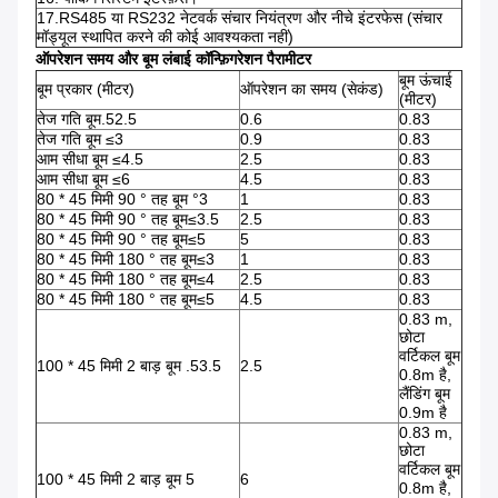
17.RS485 या RS232 नेटवर्क संचार नियंत्रण और नीचे इंटरफेस (संचार
मॉड्यूल स्थापित करने की कोई आवश्यकता नहीं)
ऑपरेशन समय और बूम लंबाई कॉन्फ़िगरेशन पैरामीटर
बूम ऊंचाई
बूम प्रकार (मीटर)
ऑपरेशन का समय (सेकंड)
(मीटर)
तेज गति बूम.52.5
0.6
0.83
तेज गति बूम ≤3
0.9
0.83
आम सीधा बूम ≤4.5
2.5
0.83
आम सीधा बूम ≤6
4.5
0.83
80 * 45 मिमी 90 ° तह बूम °3
1
0.83
80 * 45 मिमी 90 ° तह बूम≤3.5
2.5
0.83
80 * 45 मिमी 90 ° तह बूम≤5
5
0.83
80 * 45 मिमी 180 ° तह बूम≤3
1
0.83
80 * 45 मिमी 180 ° तह बूम≤4
2.5
0.83
80 * 45 मिमी 180 ° तह बूम≤5
4.5
0.83
0.83 m,
छोटा
वर्टिकल बूम
100 * 45 मिमी 2 बाड़ बूम .53.5
2.5
0.8m है,
लैंडिंग बूम
0.9m है
0.83 m,
छोटा
वर्टिकल बूम
100 * 45 मिमी 2 बाड़ बूम 5
6
0.8m है,