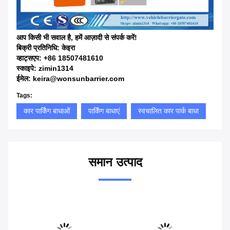
आप किसी भी सवाल है, हमें आज़ादी से संपर्क करें!
बिक्री प्रतिनिधि: केइरा
व्हाट्सएप: +86 18507481610
स्काइपे: zimin1314
ईमेल: keira@wonsunbarrier.com
Tags:
कार पार्किंग बाधाओं
पार्किंग बाधाएं
स्वचालित कार पार्क बाधा
समान उत्पाद