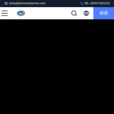
keira@wonsunbarrier.com
86--18507481610
बोली